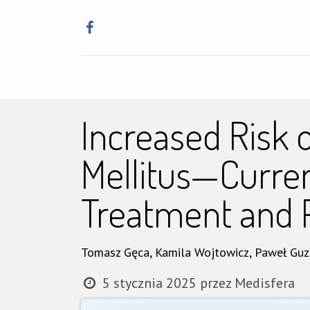
Główna
Szkole
Increased Risk 
Mellitus—Curren
Treatment and 
Tomasz Gęca, Kamila Wojtowicz, Paweł Guz
5 stycznia 2025
przez
Medisfera