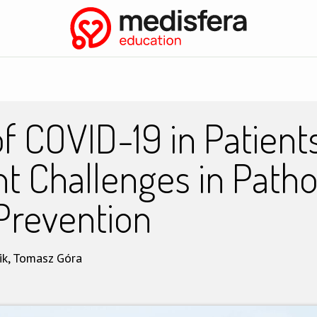
nia
Biblioteka
📄 Rekomendacje
Konferencje
Eksper
of COVID-19 in Patient
t Challenges in Patho
Prevention
ik, Tomasz Góra